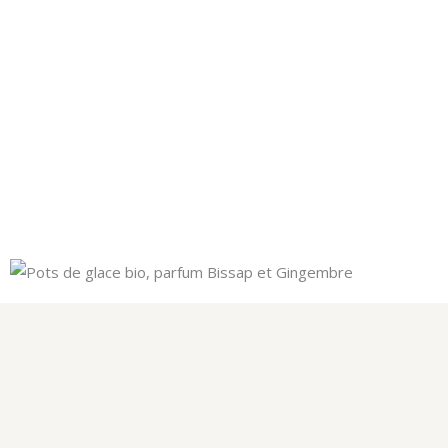
entier. Des produits naturels,
riches en vitamines et en
minéraux. Toutes nos glaces
sont garanties sans gluten.
Elles sont aussi disponibles en
version vegan !